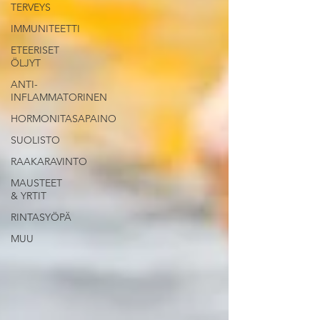
TERVEYS
IMMUNITEETTI
ETEERISET
ÖLJYT
ANTI-
INFLAMMATORINEN
HORMONITASAPAINO
SUOLISTO
RAAKARAVINTO
MAUSTEET
& YRTIT
RINTASYÖPÄ
MUU