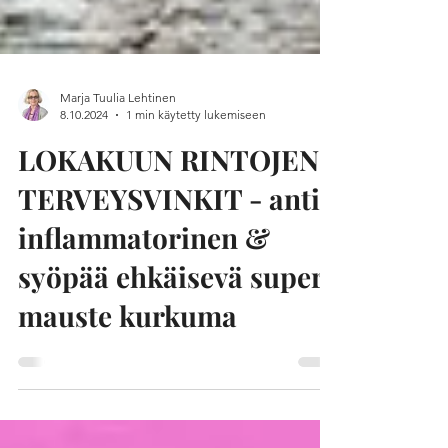
Marja Tuulia Lehtinen
8.10.2024
1 min käytetty lukemiseen
LOKAKUUN RINTOJEN
TERVEYSVINKIT - anti-
inflammatorinen &
syöpää ehkäisevä super-
mauste kurkuma