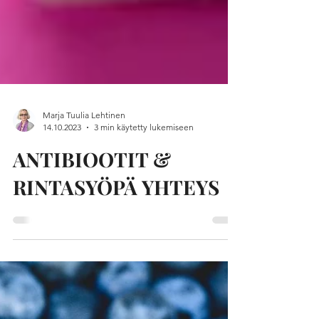
Marja Tuulia Lehtinen
14.10.2023
3 min käytetty lukemiseen
ANTIBIOOTIT &
RINTASYÖPÄ YHTEYS