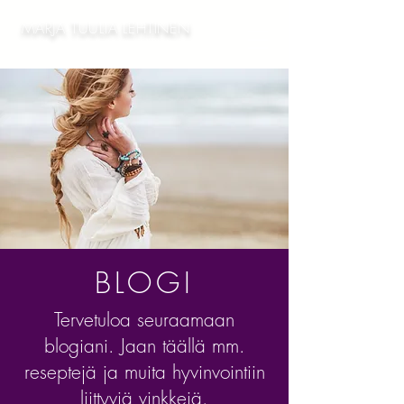
MARJA TUULIA LEHTINEN
BLOGI
Tervetuloa seuraamaan
blogiani. Jaan täällä mm.
reseptejä ja muita hyvinvointiin
liittyviä vinkkejä.