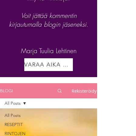
Voit jättää kommentin
kirjautumalla blogin jäseneksi.
Marja Tuulia Lehtinen
VARAA AIKA VALMENNUKSEEN
Rekisteröidy
BLOGI
All Posts
All Posts
RESEPTIT
RINTOJEN