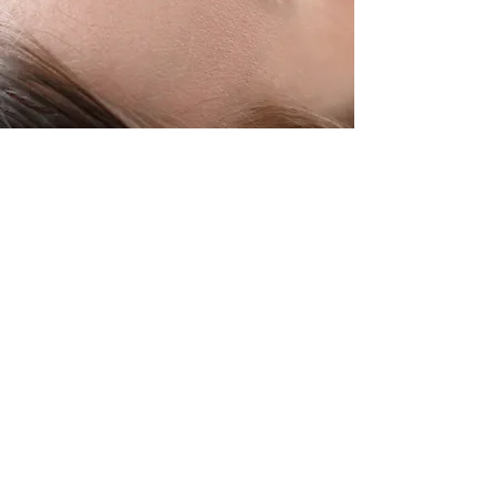
PALAUTETTA
ASIAKKAILTA
Kristiina L.
(etähoitosarja)
Olen ollut useamman kerran Marjalla
kristalliterapiassa, selkäkivut ja
lonkkasäryt sekä stressi ja ahdistus