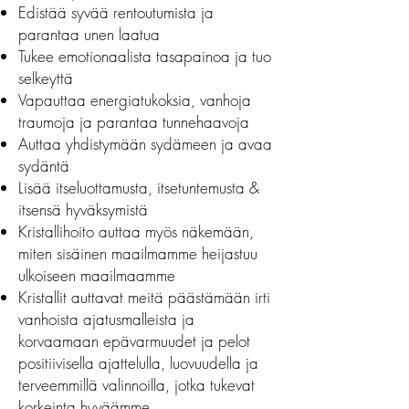
Edistää syvää rentoutumista ja
parantaa unen laatua
Tukee emotionaalista tasapainoa ja tuo
selkeyttä
Vapauttaa energiatukoksia, vanhoja
traumoja ja parantaa tunnehaavoja
Auttaa yhdistymään sydämeen ja avaa
sydäntä
Lisää itseluottamusta, itsetuntemusta &
itsensä hyväksymistä
Kristallihoito auttaa myös näkemään,
miten sisäinen maailmamme heijastuu
ulkoiseen maailmaamme
Kristallit auttavat meitä päästämään irti
vanhoista ajatusmalleista ja
korvaamaan epävarmuudet ja pelot
positiivisella ajattelulla, luovuudella ja
terveemmillä valinnoilla, jotka tukevat
korkeinta hyväämme