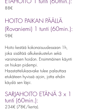
ETÄHOITO 1 tunti (60min.):
88€
HOITO PAIKAN PÄÄLLÄ
(Rovaniemi)
1 tunti (60min.):
98€
Hoito kestää kokonaisuudessaan 1h,
joka sisältää alkukeskustelun sekä
varsinaisen hoidon. Ensimmäinen käynti
on hiukan pidempi.
Haastattelukaavake tulee palauttaa
etukäteen hyvissä ajoin, jotta ehdin
käydä sen läpi.
SARJAHOITO ETÄNÄ 3 x 1
tunti (60min.):
234€ (78€/kerta).