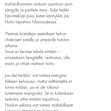
mahdollisimman rentoon asentoon esim.
sängylle ja peittele itsesi. Sulje kaikki
häiriötekijät pois, kuten kännykkä jne.
Hoito tapahtuu hiljaisuudessa.
Yleensä kristalleja asetellaan kehon
chakrojen päälle ja ympärille hoidon
aikana.
Sinun ei tarvitse tehdä mitään –
ainoastaan hengitellä, rentoutua, olla
avoin ja ottaa vastaan hoito.
Jos olet herkkä, voit tuntea energian
liikkeen kehossasi, mutta välttämättä et
tunne mitään, jos et ole tottunut
tuntemaan energioita. Se ei kuitenkaan
tarkoita, ettei mitään tapahtuisi.
Hoidon aikana voit tuntea mahdollisesti
kehossasi lämpöä tai kylmyyttä,