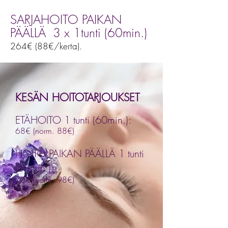
SARJAHOITO PAIKAN
PÄÄLLÄ 3 x 1tunti (60min.)
264€ (88€/kerta).
KESÄN HOITOTARJOUKSET
ETÄHOITO 1 tunti (60min.):
68€ (norm. 88€)
HOITO PAIKAN PÄÄLLÄ
1 tunti
(60min.):
​70€ (norm. 98€)