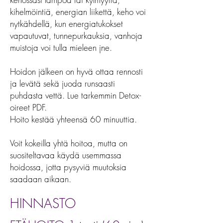
kihelmöintiä, energian liikettä, keho voi
nytkähdellä, kun energiatukokset
vapautuvat, tunnepurkauksia, vanhoja
muistoja voi tulla mieleen jne.
Hoidon jälkeen on hyvä ottaa rennosti
ja levätä sekä juoda runsaasti
puhdasta vettä. Lue tarkemmin Detox-
oireet PDF.
Hoito kestää yhteensä 60 minuuttia.
Voit kokeilla yhtä hoitoa, mutta on
suositeltavaa käydä usemmassa
hoidossa, jotta pysyviä muutoksia
saadaan aikaan.
HINNASTO