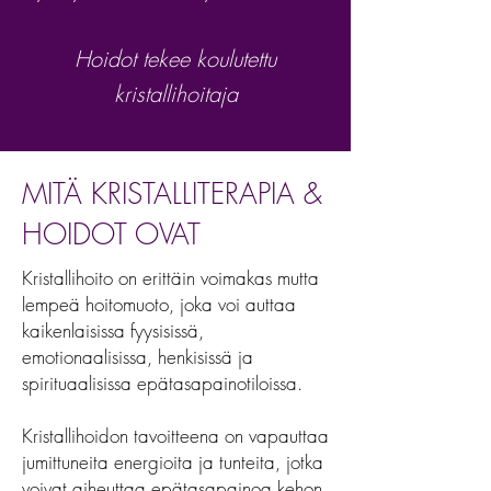
Hoidot tekee koulutettu
kristallihoitaja
MITÄ KRISTALLITERAPIA &
HOIDOT OVAT
Kristallihoito on erittäin voimakas mutta
lempeä hoitomuoto, joka voi auttaa
kaikenlaisissa fyysisissä,
emotionaalisissa, henkisissä ja
spirituaalisissa epätasapainotiloissa.
Kristallihoidon tavoitteena on vapauttaa
jumittuneita energioita ja tunteita, jotka
voivat aiheuttaa epätasapainoa kehon