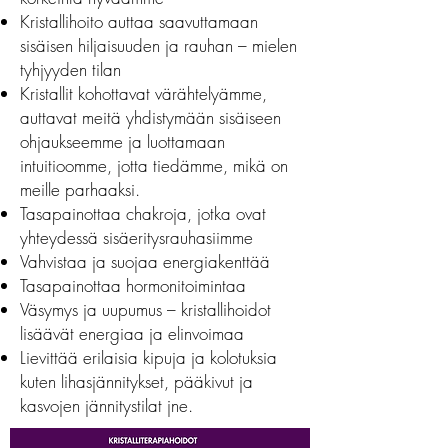
Kristallihoito auttaa saavuttamaan
sisäisen hiljaisuuden ja rauhan – mielen
tyhjyyden tilan
Kristallit kohottavat värähtelyämme,
auttavat meitä yhdistymään sisäiseen
ohjaukseemme ja luottamaan
intuitioomme, jotta tiedämme, mikä on
meille parhaaksi.
Tasapainottaa chakroja, jotka ovat
yhteydessä sisäeritysrauhasiimme
Vahvistaa ja suojaa energiakenttää
Tasapainottaa hormonitoimintaa
Väsymys ja uupumus – kristallihoidot
lisäävät energiaa ja elinvoimaa
Lievittää erilaisia kipuja ja kolotuksia
kuten lihasjännitykset, pääkivut ja
kasvojen jännitystilat jne.