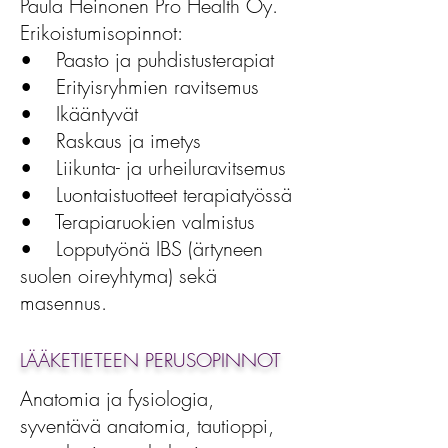
Paula Heinonen Pro Health Oy.
Erikoistumisopinnot:
• Paasto ja puhdistusterapiat
• Erityisryhmien ravitsemus
• Ikääntyvät
• Raskaus ja imetys
• Liikunta- ja urheiluravitsemus
• Luontaistuotteet terapiatyössä
• Terapiaruokien valmistus
• Lopputyönä IBS (ärtyneen
suolen oireyhtyma) sekä
masennus.
LÄÄKETIETEEN PERUSOPINNOT
Anatomia ja fysiologia,
syventävä anatomia, tautioppi,