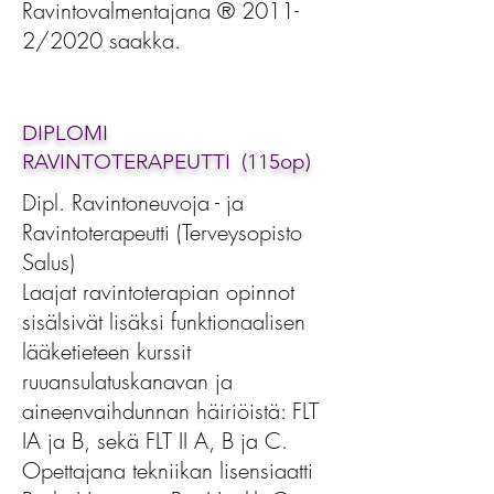
Ravintovalmentajana ® 2011-
2/2020 saakka.
DIPLOMI
RAVINTOTERAPEUTTI
(115op)
Dipl. Ravintoneuvoja - ja
Ravintoterapeutti (Terveysopisto
Salus)
Laajat ravintoterapian opinnot
sisälsivät lisäksi funktionaalisen
lääketieteen kurssit
ruuansulatuskanavan ja
aineenvaihdunnan häiriöistä: FLT
IA ja B, sekä FLT II A, B ja C.
Opettajana tekniikan lisensiaatti