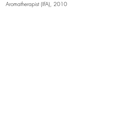
Aromatherapist (IFA), 2010
Ayurvedahoitajakoulutus
Anitta Korpela ja Kalervo Lehtonen,
Ayurvedaopisto Muurla
JOOGAOPINNOT
Jooga- ja meditaatio-ohjaaja
(Hathajooga)
Ananda Seva: jooga-ja meditaatio-
ohjaajakoulutus, 250 h, Yoga
Alliance, 2009-2010
Kundaliinijoogaopettaja Level 1