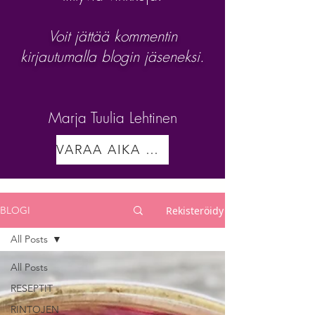
Voit jättää kommentin
kirjautumalla blogin jäseneksi.
Marja Tuulia Lehtinen
VARAA AIKA VALMENNUKSEEN
Rekisteröidy
BLOGI
All Posts
All Posts
RESEPTIT
RINTOJEN