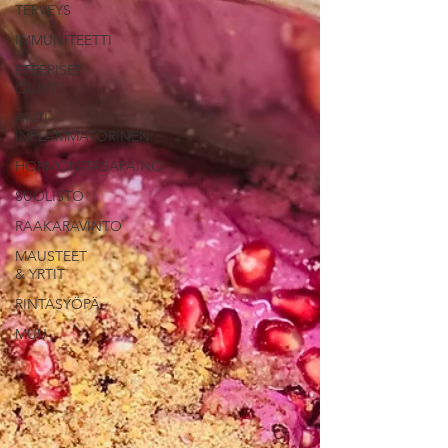
TERVEYS
IMMUNITEETTI
ETEERISET
ÖLJYT
ANTI-
INFLAMMATORINEN
HORMONITASAPAINO
SUOLISTO
RAAKARAVINTO
MAUSTEET
& YRTIT
RINTASYÖPÄ
MUU