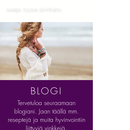
MARJA TUULIA LEHTINEN
BLOGI
Tervetuloa seuraamaan
blogiani. Jaan täällä mm.
reseptejä ja muita hyvinvointiin
liittyviä vinkkejä.