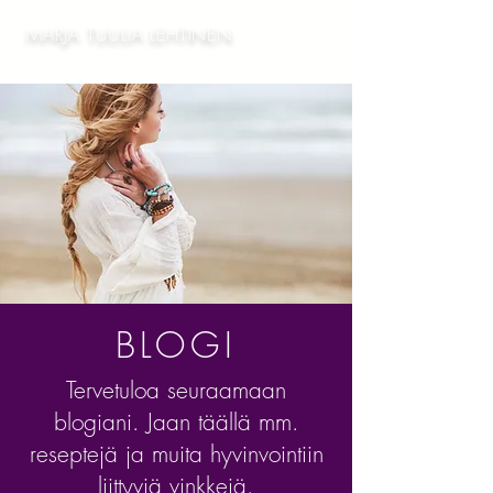
MARJA TUULIA LEHTINEN
BLOGI
Tervetuloa seuraamaan
blogiani. Jaan täällä mm.
reseptejä ja muita hyvinvointiin
liittyviä vinkkejä.