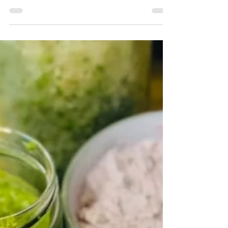
Marja Tuulia Lehtinen
25.7.2022
1 min käytetty lukemiseen
KERMAINEN
APPELSIINI-
SMOOTHIE