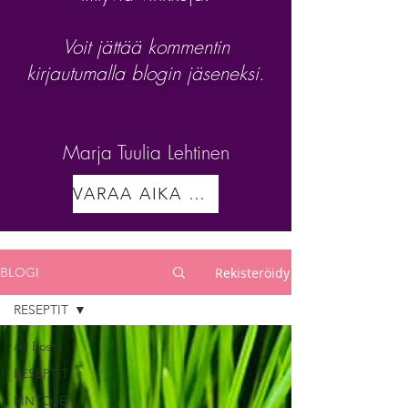
Voit jättää kommentin
kirjautumalla blogin jäseneksi.
Marja Tuulia Lehtinen
VARAA AIKA VALMENNUKSEEN
Rekisteröidy
BLOGI
RESEPTIT
All Posts
RESEPTIT
RINTOJEN