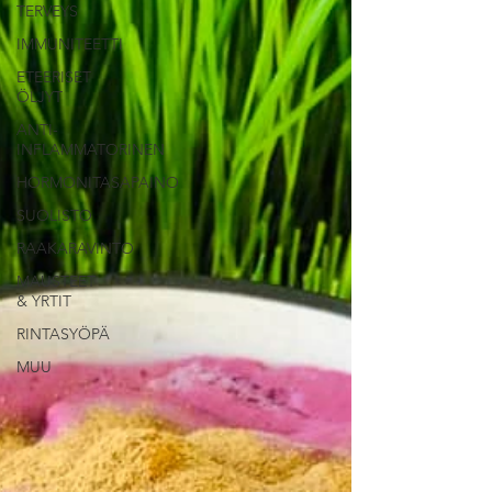
TERVEYS
IMMUNITEETTI
ETEERISET
ÖLJYT
ANTI-
INFLAMMATORINEN
HORMONITASAPAINO
SUOLISTO
RAAKARAVINTO
MAUSTEET
& YRTIT
RINTASYÖPÄ
MUU