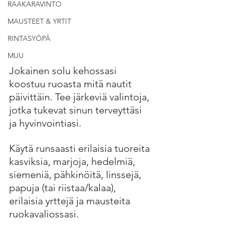
RAAKARAVINTO
MAUSTEET & YRTIT
RINTASYÖPÄ
MUU
Jokainen solu kehossasi 
koostuu ruoasta mitä nautit 
päivittäin. Tee järkeviä valintoja, 
jotka tukevat sinun terveyttäsi 
ja hyvinvointiasi. 
Käytä runsaasti erilaisia tuoreita 
kasviksia, marjoja, hedelmiä, 
siemeniä, pähkinöitä, linssejä, 
papuja (tai riistaa/kalaa), 
erilaisia yrttejä ja mausteita 
ruokavaliossasi.