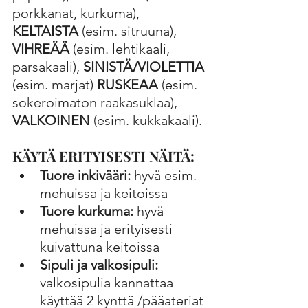
porkkanat, kurkuma), 
KELTAISTA
 (esim. sitruuna), 
VIHREÄÄ 
(esim. lehtikaali, 
parsakaali), 
SINISTÄ/VIOLETTIA 
(esim. marjat) 
RUSKEAA
 (esim. 
sokeroimaton raakasuklaa), 
VALKOINEN
 (esim. kukkakaali).
KÄYTÄ ERITYISESTI NÄITÄ:
Tuore inkivääri:
 hyvä esim. 
mehuissa ja keitoissa
Tuore kurkuma:
 hyvä 
mehuissa ja erityisesti 
kuivattuna keitoissa
Sipuli ja valkosipuli:
valkosipulia kannattaa 
käyttää 2 kynttä /pääateriat 