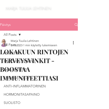
MARJA TUULIA LEHTINEN
Päivitys
All Posts
Marja Tuulia Lehtinen
All Posts
3.10.2023
1 min käytetty lukemiseen
LOKAKUUN RINTOJEN
RESEPTIT
TERVEYSVINKIT -
RINTOJEN TERVEYS
BOOSTAA
IMMUNITEETTI
IMMUNITEETTIASI
ETEERISET ÖLJYT
ANTI-INFLAMMATORINEN
HORMONITASAPAINO
SUOLISTO