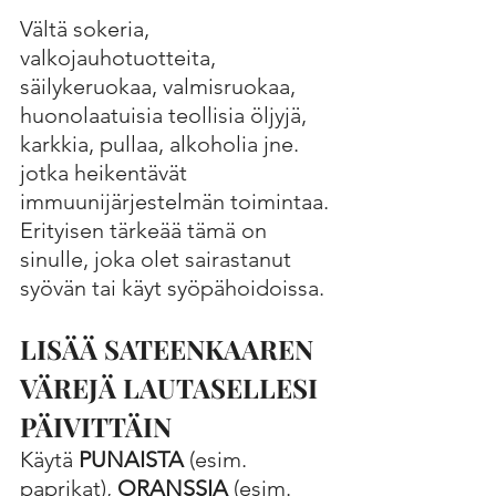
Vältä sokeria, 
valkojauhotuotteita, 
säilykeruokaa, valmisruokaa, 
huonolaatuisia teollisia öljyjä, 
karkkia, pullaa, alkoholia jne. 
jotka heikentävät 
immuunijärjestelmän toimintaa. 
Erityisen tärkeää tämä on 
sinulle, joka olet sairastanut 
syövän tai käyt syöpähoidoissa. 
LISÄÄ SATEENKAAREN 
VÄREJÄ LAUTASELLESI 
PÄIVITTÄIN
Käytä 
PUNAISTA
 (esim. 
paprikat), 
ORANSSIA
 (esim. 