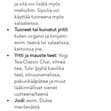
ja sitä voi lisätä myös 
mehuihin. Sipulia voi 
käyttää tuoreena myös 
salaateissa.
Tuoreet tai kuivatut yritit
kuten organo ja timjami: 
esim. teenä tai salaatissa, 
keitoissa jne.
Yrtti ja mauste teet:
 Yogi 
Tea Classic Chai, vihreä 
tee, Tulsi (pyhä basilika 
tee), sitruunamelissa, 
pakurikääpätee ja muut 
lääkinnälliset sienet 
uutteena/teenä
Jodi:
 esim. Dulse 
merilevästä