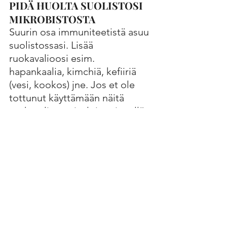
PIDÄ HUOLTA SUOLISTOSI 
MIKROBISTOSTA
Suurin osa immuniteetistä asuu 
suolistossasi. Lisää 
ruokavalioosi esim. 
hapankaalia, kimchiä, kefiiriä 
(vesi, kookos) jne. Jos et ole 
tottunut käyttämään näitä 
ruokavaliossasi, aloita pienellä 
annostuksella ja lisää vähitellen.
immuniteetti
rintojen terveyskampanja
RINTOJEN TERVEYS
IMMUNITEETTI