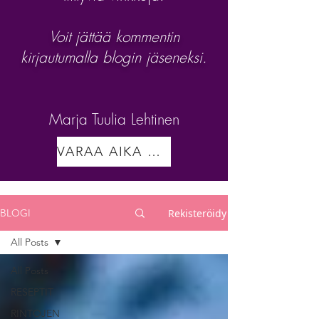
Voit jättää kommentin
kirjautumalla blogin jäseneksi.
Marja Tuulia Lehtinen
VARAA AIKA VALMENNUKSEEN
Rekisteröidy
BLOGI
All Posts
All Posts
RESEPTIT
RINTOJEN