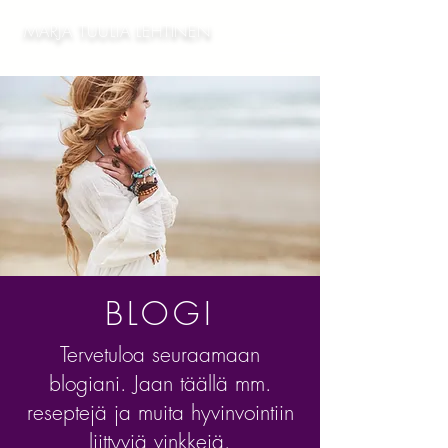
MARJA TUULIA LEHTINEN
BLOGI
Tervetuloa seuraamaan
blogiani. Jaan täällä mm.
reseptejä ja muita hyvinvointiin
liittyviä vinkkejä.