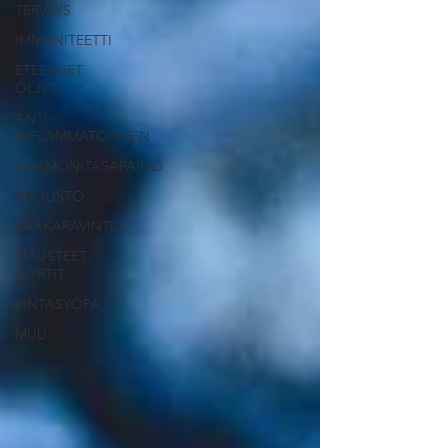
TERVEYS
IMMUNITEETTI
ETEERISET
ÖLJYT
ANTI-
INFLAMMATORINEN
HORMONITASAPAINO
SUOLISTO
RAAKARAVINTO
MAUSTEET
& YRTIT
RINTASYÖPÄ
MUU